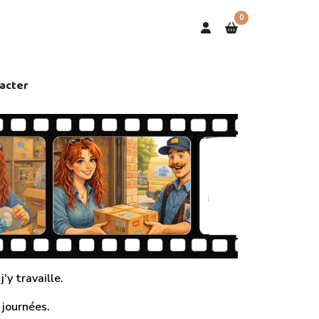
0
acter
'y travaille.
 journées.