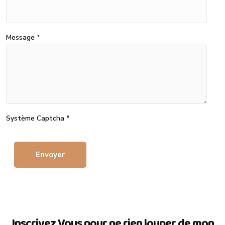
Message
*
Système Captcha
*
Envoyer
Inscrivez Vous pour ne rien louper de mon