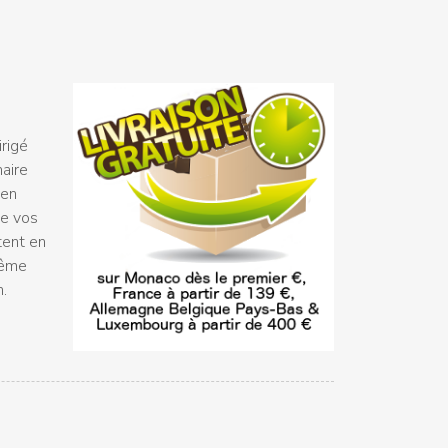
rigé
naire
 en
ue vos
tent en
même
n.