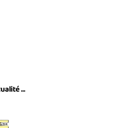
lité ...