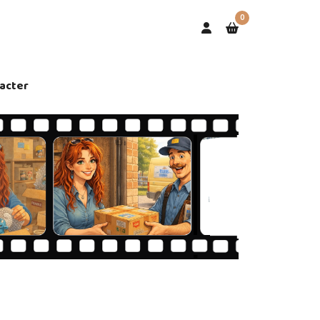
0
acter